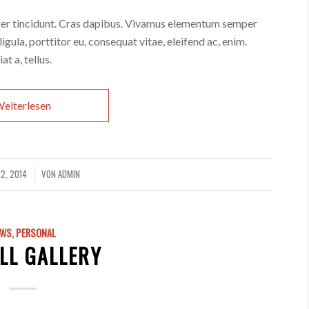
eger tincidunt. Cras dapibus. Vivamus elementum semper
ligula, porttitor eu, consequat vitae, eleifend ac, enim.
t a, tellus.
eiterlesen
2, 2014
VON
ADMIN
EWS
,
PERSONAL
LL GALLERY