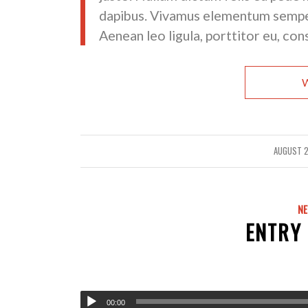
dapibus. Vivamus elementum semper 
Aenean leo ligula, porttitor eu, con
W
AUGUST 2
/
N
ENTRY
00:00