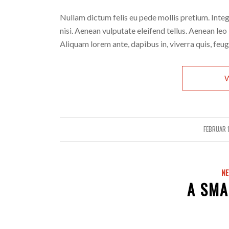
Nullam dictum felis eu pede mollis pretium. Int
nisi. Aenean vulputate eleifend tellus. Aenean leo 
Aliquam lorem ante, dapibus in, viverra quis, feugia
W
FEBRUAR 1
/
N
A SMA