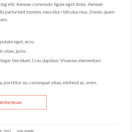
cing elit. Aenean commodo ligula eget dolor. Aenean
is parturient montes, nascetur ridiculus mus. Donec quam
 sem.
lputate eget, arcu.
s vitae, justo.
Integer tincidunt. Cras dapibus. Vivamus elementum
, porttitor eu, consequat vitae, eleifend ac, enim.
eiterlesen
4, 2013
VON
ADMIN