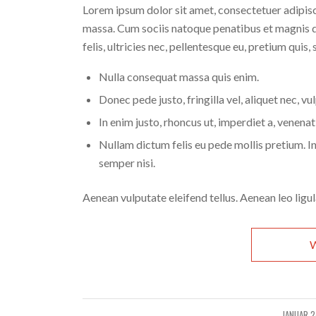
Lorem ipsum dolor sit amet, consectetuer adipis
massa. Cum sociis natoque penatibus et magnis d
felis, ultricies nec, pellentesque eu, pretium quis,
Nulla consequat massa quis enim.
Donec pede justo, fringilla vel, aliquet nec, vu
In enim justo, rhoncus ut, imperdiet a, venenati
Nullam dictum felis eu pede mollis pretium. 
semper nisi.
Aenean vulputate eleifend tellus. Aenean leo ligula
W
JANUAR 2
/