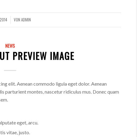
 2014
VON
ADMIN
NEWS
UT PREVIEW IMAGE
cing elit. Aenean commodo ligula eget dolor. Aenean
is parturient montes, nascetur ridiculus mus. Donec quam
 sem.
ulputate eget, arcu.
is vitae, justo.